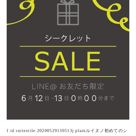
f:id:ruitextile:20200529130513j:plainルイヌノ初めてのシ