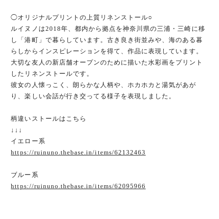
◯オリジナルプリントの上質リネンストール○
ルイヌノは2018年、都内から拠点を神奈川県の三浦・三崎に移
し「港町」で暮らしています。古き良き街並みや、海のある暮
らしからインスピレーションを得て、作品に表現しています。
大切な友人の新店舗オープンのために描いた水彩画をプリント
したリネンストールです。
彼女の人懐っこく、朗らかな人柄や、ホカホカと湯気があが
り、楽しい会話が行き交ってる様子を表現しました。
柄違いストールはこちら
↓↓↓
イエロー系
https://ruinuno.thebase.in/items/62132463
ブルー系
https://ruinuno.thebase.in/items/62095966