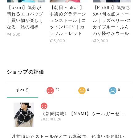
【akari】気分が
【朝日 - akari】
【Middle】気持ち
晴れるエコバッグ
手染めグラデーシ
の中間地点ストー
｜買い物が楽しく
ョンストール｜コ
ル｜ラズベリー×ス
なる、私の相棒
ットン100%｜カ
カイブルー・ふん
ラフル × レッド
わり軽やかウール
¥4,500
¥15,000
¥19,000
ショップの評価
すべて
22
0
0
《新聞掲載》【NAMI】ウールガーゼ小さめストール〇ブラック×ホワイト
2025/01/26
以前頂いたストールがとても素敵で、色違いをお願い