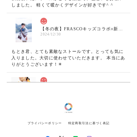
しました。 軽くて暖かくデザインが好きです^ ^
【冬の夜】FRASCOキッズコラボ○新作ウールガーゼストール
2024/12/30
もとき君、とても素敵なストールです。とっても気に
入りました。大切に使わせていただきます。 本当にあ
りがとうございます！✴️
《CM起用》【AKARI】ウールガーゼストール/マフラー〇カラフル
2024/11/08
画像通りの鮮やかで綺麗な発色、とても可愛いです。
何より軽くてとても驚きました！肩凝りでなかなかこ
プライバシーポリシー
特定商取引法に基づく表記
れぞというマフラーやストールに出会えなかったので
とても嬉しいです！ いよいよ寒くなってきたのでそろ
そろ巻いて出掛けようと思います。ありがとうござい