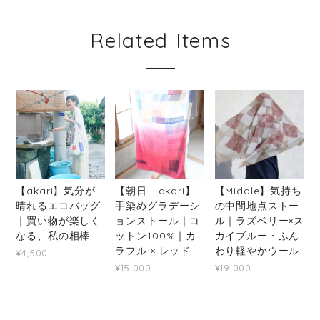
Related Items
【akari】気分が
【朝日 - akari】
【Middle】気持ち
晴れるエコバッグ
手染めグラデーシ
の中間地点ストー
｜買い物が楽しく
ョンストール｜コ
ル｜ラズベリー×ス
なる、私の相棒
ットン100%｜カ
カイブルー・ふん
ラフル × レッド
わり軽やかウール
¥4,500
¥15,000
¥19,000