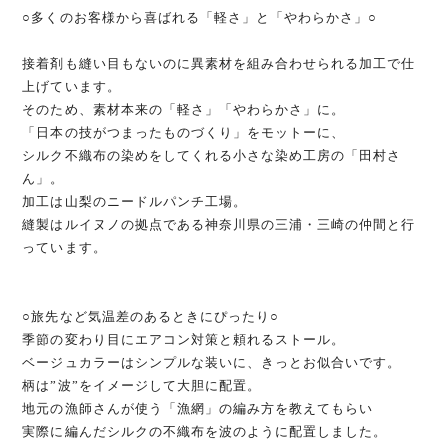
○多くのお客様から喜ばれる「軽さ」と「やわらかさ」○
接着剤も縫い目もないのに異素材を組み合わせられる加工で仕
上げています。
そのため、素材本来の「軽さ」「やわらかさ」に。
「日本の技がつまったものづくり」をモットーに、
シルク不織布の染めをしてくれる小さな染め工房の「田村さ
ん」。
加工は山梨のニードルパンチ工場。
縫製はルイヌノの拠点である神奈川県の三浦・三崎の仲間と行
っています。
○旅先など気温差のあるときにぴったり○
季節の変わり目にエアコン対策と頼れるストール。
ベージュカラーはシンプルな装いに、きっとお似合いです。
柄は”波”をイメージして大胆に配置。
地元の漁師さんが使う「漁網」の編み方を教えてもらい
実際に編んだシルクの不織布を波のように配置しました。