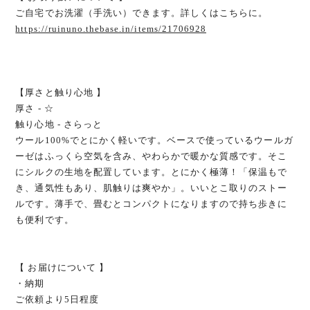
ご自宅でお洗濯（手洗い）できます。詳しくはこちらに。
https://ruinuno.thebase.in/items/21706928
【厚さと触り心地 】
厚さ - ☆
触り心地 - さらっと
ウール100%でとにかく軽いです。ベースで使っているウールガ
ーゼはふっくら空気を含み、やわらかで暖かな質感です。そこ
にシルクの生地を配置しています。とにかく極薄！「保温もで
き、通気性もあり、肌触りは爽やか」。いいとこ取りのストー
ルです。薄手で、畳むとコンパクトになりますので持ち歩きに
も便利です。
【 お届けについて 】
・納期
ご依頼より5日程度