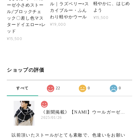
軽やかに、はじめ
ル｜ラズベリー×ス
ーゼ小さめストー
よう
カイブルー・ふん
ル/ブロックチェ
わり軽やかウール
¥15,500
ック〇差し色マス
タードイエロー×レ
¥19,000
ッド
¥15,500
ショップの評価
すべて
22
0
0
《新聞掲載》【NAMI】ウールガーゼ小さめストール〇ブラック×ホワイト
2025/01/26
以前頂いたストールがとても素敵で、色違いをお願い