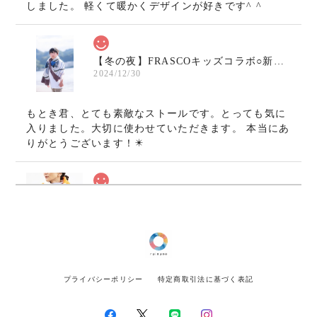
しました。 軽くて暖かくデザインが好きです^ ^
【冬の夜】FRASCOキッズコラボ○新作ウールガーゼストール
2024/12/30
もとき君、とても素敵なストールです。とっても気に
入りました。大切に使わせていただきます。 本当にあ
りがとうございます！✴️
《CM起用》【AKARI】ウールガーゼストール/マフラー〇カラフル
2024/11/08
画像通りの鮮やかで綺麗な発色、とても可愛いです。
何より軽くてとても驚きました！肩凝りでなかなかこ
プライバシーポリシー
特定商取引法に基づく表記
れぞというマフラーやストールに出会えなかったので
とても嬉しいです！ いよいよ寒くなってきたのでそろ
そろ巻いて出掛けようと思います。ありがとうござい