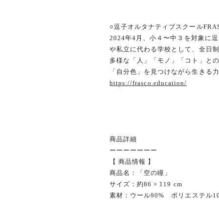
○逗子オルタナティブスクールFRA
2024年4月、小４〜中３を対象
や私立に代わる学校として、全日制
多様な「人」「モノ」「コト」と
「自分色」を見つけながら生きる
https://frasco.education/
商品詳細
ーーーーーーー
【 商品情報 】
商品名：「空の瞳」
サイズ：約86 × 119 cm
素材：ウール90% ポリエス