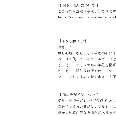
【 お取り扱いについて 】
ご自宅でお洗濯（手洗い）できま
https://ruinuno.thebase.in/items/
【厚さと触り心地 】
厚さ - ☆
触り心地 - さらっと（羊毛の部分
ベースで使っているウールガーゼ
す。そこにオリジナルの羊毛を配
性もあり、肌触りは爽やか」。い
クトになりますので持ち歩きにも
【 商品デザインについて 】
受注生産で子どもたちが1点ずつ仕
自分でつくった商品サンプルを元に
細かい配置が異なる場合がありま