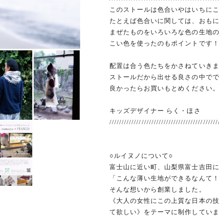
このストールは色合いやはいちに
たとえば色合いに関しては、おも
まぜたものをいろいろな色の生地
こい色を使ったのもポイントです
配置は合う色たちをかさねていき
ストールだから出せる良さの中で
良かったらお買いもとめください
キッズデザイナー らく・ほさ
////////////////////////////////////////////
○ルイヌノについて○
富士山に近い町、山梨県富士吉田
「こんな薄い生地ができるなんて
そんな想いから創業しました。
《大人の女性にこの上質な日本の
て欲しい》をテーマに制作してい