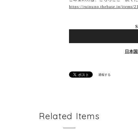
https://ruinuno.thebase.in/items/
S
日本国
通報する
Related Items