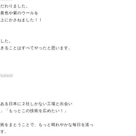
こだわりました。
に黄色や紫のウールを
の上にかさねました！！
！
ました。
できることはすべてやったと思います。
。
/////////
にある日本に２社しかない工場と出会い
！」「もっとこの技術を広めたい！」
技術をまとうことで、もっと晴れやかな毎日を送っ
ます。