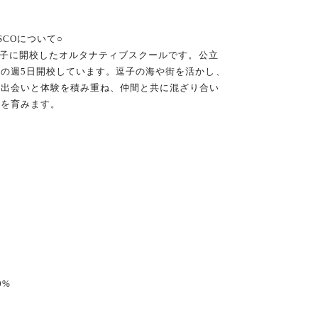
SCOについて○
に逗子に開校したオルタナティブスクールです。公立
の週5日開校しています。逗子の海や街を活かし、
の出会いと体験を積み重ね、仲間と共に混ざり合い
力を育みます。
テル10%