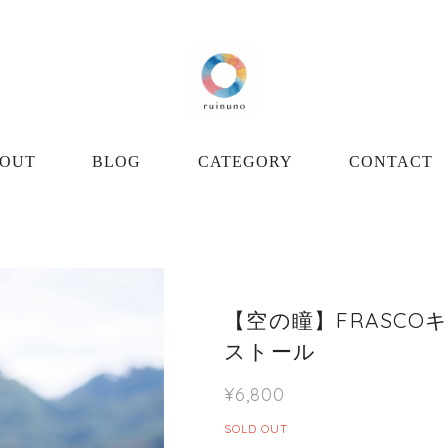
OUT
BLOG
CATEGORY
CONTACT
【空の瞳】FRASC
ストール
¥6,800
SOLD OUT