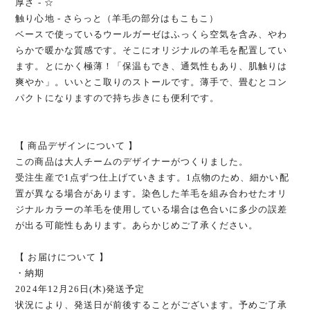
厚さ - ☆
触り心地 - さらっと（羊毛の部分はもこもこ）
ベースで使っているウールガーゼはふっくら空気を含み、やわ
らかで暖かな質感です。そこにオリジナルの羊毛を配置してい
ます。とにかく極薄！「保温もでき、通気性もあり、肌触りは
爽やか」。いいとこ取りのストールです。薄手で、畳むとコン
パクトになりますので持ち歩きにも便利です。
【 商品デザインについて 】
この商品は大人チームのデザイナーがつくりました。
受注生産で1点ずつ仕上げていきます。1点物のため、細かい配
置が異なる場合があります。染色した羊毛を組み合わせたオリ
ジナルカラーの羊毛を使用している場合は色合いに多少の誤差
が出る可能性もあります。あらかじめご了承ください。
【 お届けについて 】
・納期
2024年12月26日(木)発送予定
状況により、発送日が前後することがございます。予めご了承