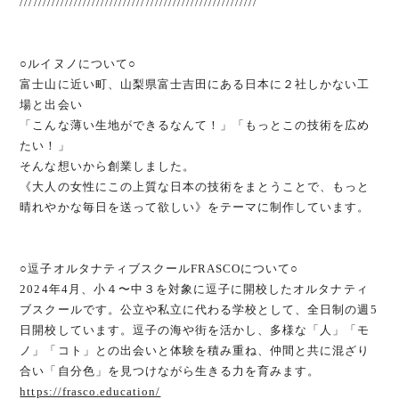
/////////////////////////////////////////////////////
○ルイヌノについて○
富士山に近い町、山梨県富士吉田にある日本に２社しかない工
場と出会い
「こんな薄い生地ができるなんて！」「もっとこの技術を広め
たい！」
そんな想いから創業しました。
《大人の女性にこの上質な日本の技術をまとうことで、もっと
晴れやかな毎日を送って欲しい》をテーマに制作しています。
○逗子オルタナティブスクールFRASCOについて○
2024年4月、小４〜中３を対象に逗子に開校したオルタナティ
ブスクールです。公立や私立に代わる学校として、全日制の週5
日開校しています。逗子の海や街を活かし、多様な「人」「モ
ノ」「コト」との出会いと体験を積み重ね、仲間と共に混ざり
合い「自分色」を見つけながら生きる力を育みます。
https://frasco.education/