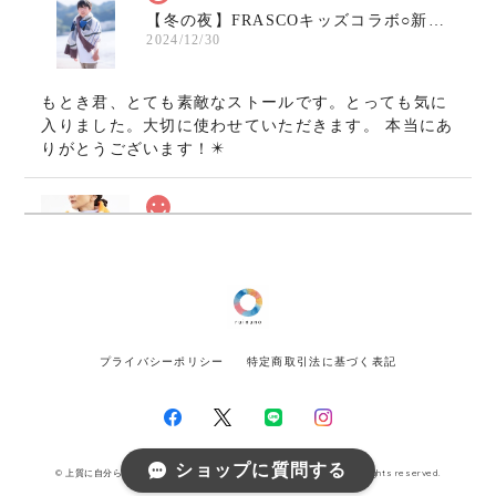
【冬の夜】FRASCOキッズコラボ○新作ウールガーゼストール
2024/12/30
もとき君、とても素敵なストールです。とっても気に
入りました。大切に使わせていただきます。 本当にあ
りがとうございます！✴️
《CM起用》【AKARI】ウールガーゼストール/マフラー〇カラフル
2024/11/08
画像通りの鮮やかで綺麗な発色、とても可愛いです。
何より軽くてとても驚きました！肩凝りでなかなかこ
プライバシーポリシー
特定商取引法に基づく表記
れぞというマフラーやストールに出会えなかったので
とても嬉しいです！ いよいよ寒くなってきたのでそろ
そろ巻いて出掛けようと思います。ありがとうござい
ました！
ショップに質問する
© 上質に自分らしさを。大人のためのストール - ruinuno(ルイヌノ） All rights reserved.
嬉しいコメントをいただきまして、本当に